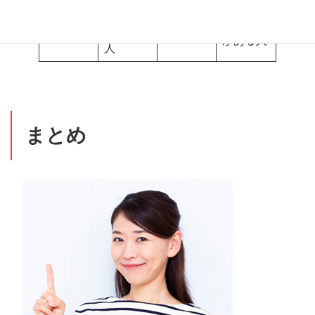
い人
上を目指
レシピ開
- 指導者
す人
発に興味
を目指す
がある人
人
まとめ