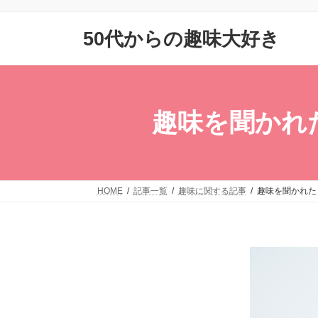
コ
ナ
ン
ビ
50代からの趣味大好き
テ
ゲ
ン
ー
ツ
シ
へ
ョ
ス
ン
趣味を聞かれ
キ
に
ッ
移
プ
動
HOME
記事一覧
趣味に関する記事
趣味を聞かれた